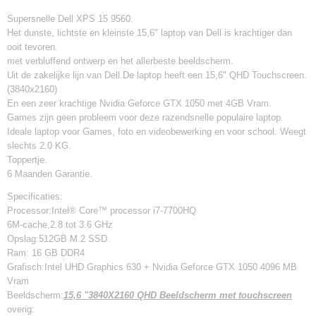
Supersnelle Dell XPS 15 9560.
Het dunste, lichtste en kleinste 15,6" laptop van Dell is krachtiger dan
ooit tevoren.
met verbluffend ontwerp en het allerbeste beeldscherm.
Uit de zakelijke lijn van Dell.De laptop heeft een 15,6" QHD Touchscreen.
(3840x2160)
En een zeer krachtige Nvidia Geforce GTX 1050 met 4GB Vram.
Games zijn geen probleem voor deze razendsnelle populaire laptop.
Ideale laptop voor Games, foto en videobewerking en voor school. Weegt
slechts 2.0 KG.
Toppertje.
6 Maanden Garantie.
Specificaties:
Processor:Intel® Core™ processor i7-7700HQ
6M-cache,2.8 tot 3.6 GHz
Opslag:512GB M.2 SSD.
Ram: 16 GB DDR4
Grafisch:Intel UHD Graphics 630 + Nvidia Geforce GTX 1050 4096 MB
Vram
Beeldscherm:
15,6 "3840X2160 QHD Beeldscherm met touchscreen
overig: