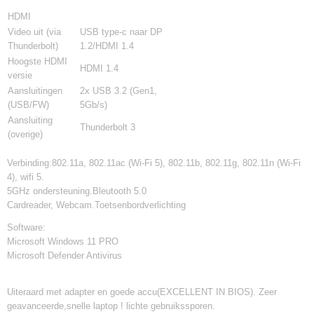
HDMI
Video uit (via
USB type-c naar DP
Thunderbolt)
1.2/HDMI 1.4
Hoogste HDMI
HDMI 1.4
versie
Aansluitingen
2x USB 3.2 (Gen1,
(USB/FW)
5Gb/s)
Aansluiting
Thunderbolt 3
(overige)
Verbinding:802.11a, 802.11ac (Wi-Fi 5), 802.11b, 802.11g, 802.11n (Wi-Fi
4), wifi 5.
5GHz ondersteuning.Bleutooth 5.0
Cardreader, Webcam.Toetsenbordverlichting
Software:
Microsoft Windows 11 PRO
Microsoft Defender Antivirus
Uiteraard met adapter en goede accu(EXCELLENT IN BIOS). Zeer
geavanceerde,snelle laptop ! lichte gebruikssporen.