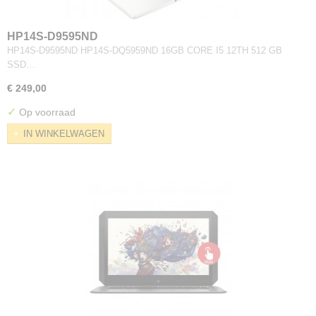
HP14S-D9595ND
HP14S-D9595ND HP14S-DQ5959ND 16GB CORE I5 12TH 512 GB
SSD…
€ 249,00
✓
Op voorraad
IN WINKELWAGEN