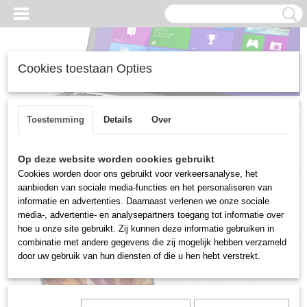
Cookies toestaan Opties
Inloggen
Registreren
UW WINKELWAGEN
Geen producten
(0)
Toestemming
Details
Over
Home
>
Gebruikte laptops
>
HP
Op deze website worden cookies gebruikt
Cookies worden door ons gebruikt voor verkeersanalyse, het
aanbieden van sociale media-functies en het personaliseren van
Sorteer op:
informatie en advertenties. Daarnaast verlenen we onze sociale
media-, advertentie- en analysepartners toegang tot informatie over
hoe u onze site gebruikt. Zij kunnen deze informatie gebruiken in
combinatie met andere gegevens die zij mogelijk hebben verzameld
door uw gebruik van hun diensten of die u hen hebt verstrekt.