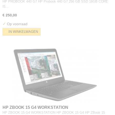
HP PROBOOK 440 G7 HP Probook 440 G7 256 GB SSD 16GB CORE
I5…
€ 250,00
✓
Op voorraad
IN WINKELWAGEN
HP ZBOOK 15 G4 WORKSTATION
HP ZBOOK 15 G4 WORKSTATION HP ZBOOK 15 G4 HP ZBook 15