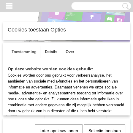
Cookies toestaan Opties
Inloggen
Registreren
UW WINKELWAGEN
Geen producten
(0)
Toestemming
Details
Over
Home
>
Herroeping
Op deze website worden cookies gebruikt
Cookies worden door ons gebruikt voor verkeersanalyse, het
Door dit formulier te verzenden, bevestigt u dat u uw bestelling wilt
aanbieden van sociale media-functies en het personaliseren van
annuleren. Wij nemen zo snel mogelijk contact met u op om de annulering
informatie en advertenties. Daarnaast verlenen we onze sociale
te bevestigen en eventuele verdere instructies te geven.
media-, advertentie- en analysepartners toegang tot informatie over
hoe u onze site gebruikt. Zij kunnen deze informatie gebruiken in
Naam
combinatie met andere gegevens die zij mogelijk hebben verzameld
door uw gebruik van hun diensten of die u hen hebt verstrekt.
E-mail
Telefoon
Later opnieuw tonen
Selectie toestaan