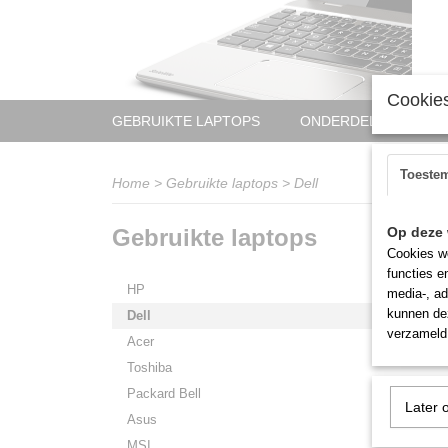
Cookies
GEBRUIKTE LAPTOPS
ONDERDELEN LAPTO
Toeste
Home
>
Gebruikte laptops
>
Dell
Gebruikte laptops
Op deze 
Sorteer
Cookies wo
functies e
HP
media-, ad
kunnen dez
Dell
verzameld 
Acer
Toshiba
Packard Bell
Later 
Asus
MSI